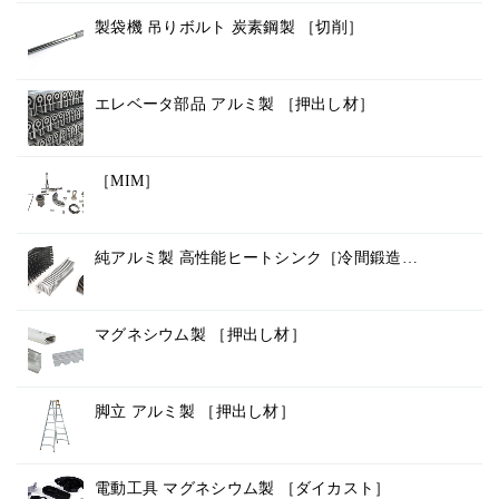
製袋機 吊りボルト 炭素鋼製 ［切削］
エレベータ部品 アルミ製 ［押出し材］
［MIM］
純アルミ製 高性能ヒートシンク［冷間鍛造…
マグネシウム製 ［押出し材］
脚立 アルミ製 ［押出し材］
電動工具 マグネシウム製 ［ダイカスト］