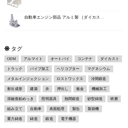
自動車エンジン部品 アルミ製 ［ダイカス…
タグ
ODM
アルマイト
オートバイ
コンテナ
ダイカスト
トラック
パイプ加工
ヘリコプター
マグネシウム
メタルインジェクション
ロストワックス
冷間鍛造
射出成形
建築
弁
押出し
板金
機械加工
溶融亜鉛めっき
照明器具
熱間鍛造
砂型鋳造
研磨
組み立て
自動車
表面処理
製缶
製袋機
重力鋳造
鋳造
鍛造
電子機器