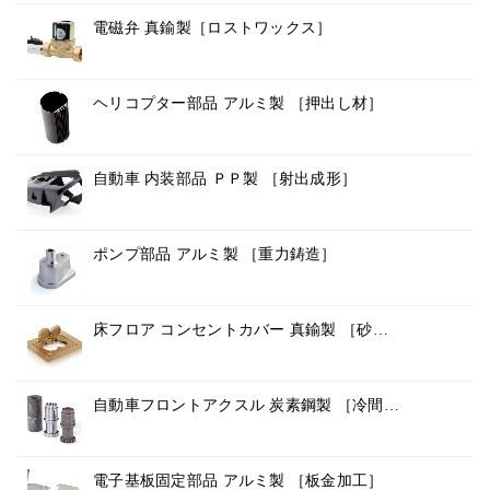
電磁弁 真鍮製［ロストワックス］
ヘリコプター部品 アルミ製 ［押出し材］
自動車 内装部品 ＰＰ製 ［射出成形］
ポンプ部品 アルミ製 ［重力鋳造］
床フロア コンセントカバー 真鍮製 ［砂…
自動車フロントアクスル 炭素鋼製 ［冷間…
電子基板固定部品 アルミ製 ［板金加工］