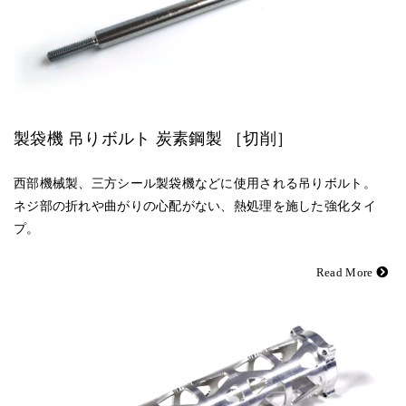
製袋機 吊りボルト 炭素鋼製 ［切削］
西部機械製、三方シール製袋機などに使用される吊りボルト。
ネジ部の折れや曲がりの心配がない、熱処理を施した強化タイ
プ。
Read More