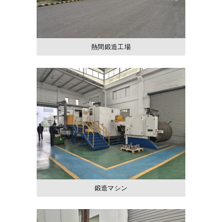
熱間鍛造工場
鍛造マシン